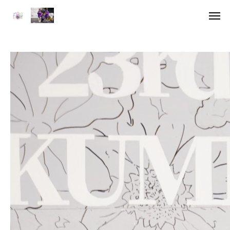
アクセス
デジタル雑
HOME
委員長挨拶
企画一覧１
企画一覧２
参加団体
デジタル雑誌