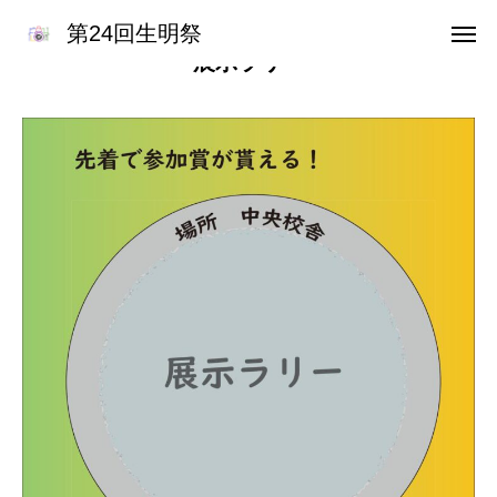
第24回生明祭
第24回生明祭
展示ラリー
アクセス
キャンパスマップ
デジタル雑誌
お知らせ
HOME
委員長挨拶
企画一覧１
企画一覧２
参加団体
デジタル雑誌