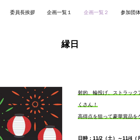
委員長挨拶
企画一覧１
企画一覧２
参加団
縁日
射的、輪投げ、ストラック
くさん！
高得点を狙って豪華賞品を
日時：11/2（土）～11/4（月