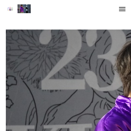
アクセス
デジタル雑
HOME
委員長挨拶
企画一覧１
企画一覧２
参加団体
デジタル雑誌