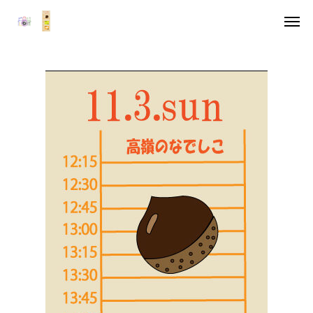
アクセス
キャンパスマップ
デジタル雑誌
お知らせ
HOME
委員長挨拶
企画一覧１
企画一覧２
参加団体
デジタル雑誌