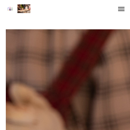
ア
デジ
HOME
委員長挨拶
企画一覧１
企画一覧２
参加団体
デジタル雑誌