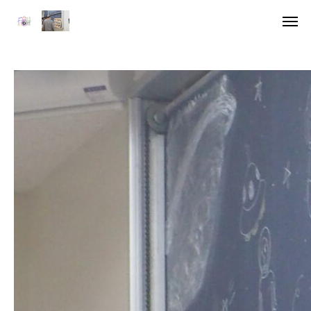
ア
デジ
HOME
委員長挨拶
企画一覧１
企画一覧２
参加団体
デジタル雑誌