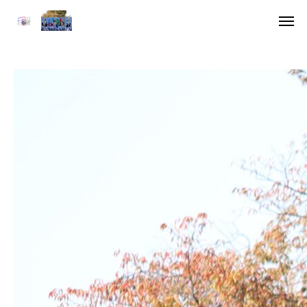
ア
デジ
HOME
委員長挨拶
企画一覧１
企画一覧２
参加団体
デジタル雑誌