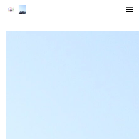
ア
デジ
HOME
委員長挨拶
企画一覧１
企画一覧２
参加団体
デジタル雑誌