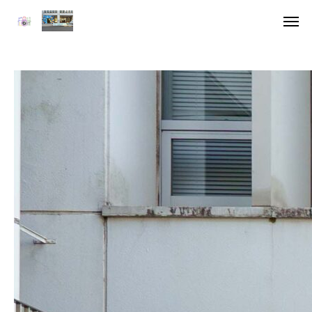
ア
デジ
HOME
委員長挨拶
企画一覧１
企画一覧２
参加団体
デジタル雑誌