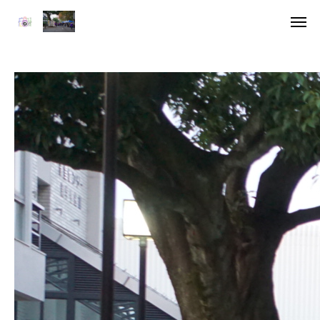
アクセス
デジタル
HOME
委員長挨拶
企画一覧１
企画一覧２
参加団体
デジタル雑誌