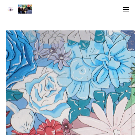
アクセ
デジタル
HOME
委員長挨拶
企画一覧１
企画一覧２
参加団体
デジタル雑誌