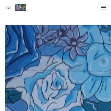
ア
デジ
HOME
委員長挨拶
企画一覧１
企画一覧２
参加団体
デジタル雑誌