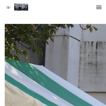
ア
デジ
HOME
委員長挨拶
企画一覧１
企画一覧２
参加団体
デジタル雑誌